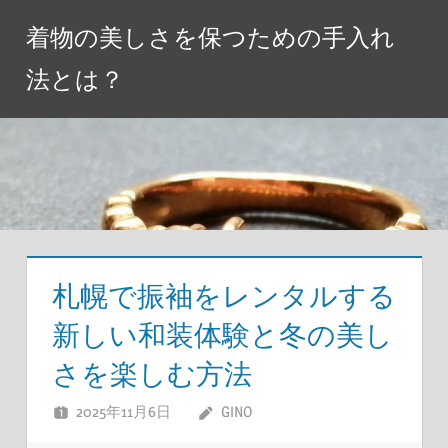
コ
着物の美しさを保つための手入れ
ン
テ
法とは？
ン
ツ
へ
ス
キ
ッ
プ
札幌で振袖をレンタルする
新しい和装体験と冬の美し
さを楽しむ方法
2025年11月6日
GINO