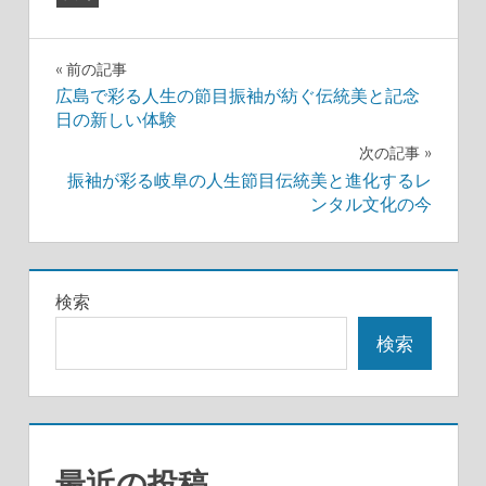
投
前の記事
広島で彩る人生の節目振袖が紡ぐ伝統美と記念
稿
日の新しい体験
ナ
次の記事
振袖が彩る岐阜の人生節目伝統美と進化するレ
ビ
ンタル文化の今
ゲ
ー
検索
シ
検索
ョ
ン
最近の投稿