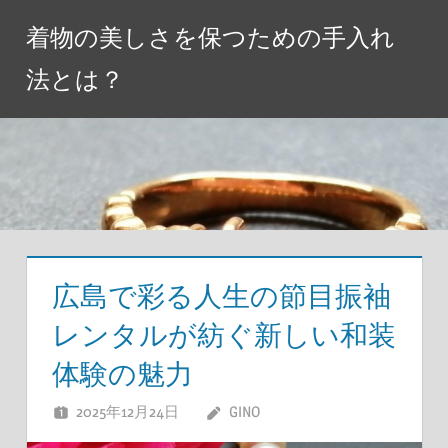
コ
着物の美しさを保つための手入れ
ン
テ
法とは？
ン
ツ
へ
ス
キ
ッ
プ
広島で彩る人生の節目振袖
レンタルが紡ぐ新しい和装
体験の魅力
2025年12月24日
GINO