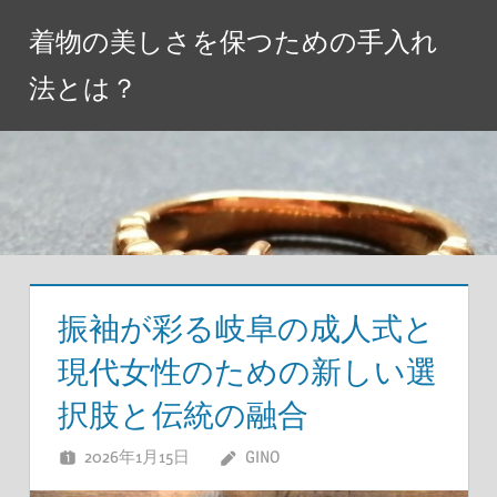
コ
着物の美しさを保つための手入れ
ン
テ
法とは？
ン
ツ
へ
ス
キ
ッ
プ
振袖が彩る岐阜の成人式と
現代女性のための新しい選
択肢と伝統の融合
2026年1月15日
GINO